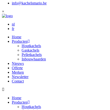
info@kachelsmario.be
×
nl
fr
Home
Producten
Houtkachels
Gaskachels
Pelletkachels
Inbouwhaarden
Nieuws
Offerte
Merken
Newsletter
Contact
Home
Producten
Houtkachels