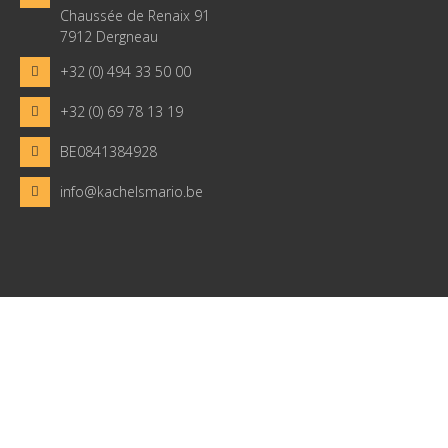
Chaussée de Renaix 91
7912 Dergneau
+32 (0) 494 33 50 00
+32 (0) 69 78 13 19
BE0841384928
info@kachelsmario.be